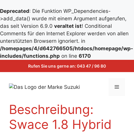
Deprecated
: Die Funktion WP_Dependencies-
>add_data() wurde mit einem Argument aufgerufen,
das seit Version 6.9.0
veraltet ist
! Conditional
Comments für den Internet Explorer werden von allen
unterstützten Browsern ignoriert. in
/homepages/4/d642766505/htdocs/homepage/wp-
Zum
includes/functions.php
on line
6170
Inhalt
Zum
Rufen Sie uns gerne an:
043 47 / 96 80
springen
Inhalt
springen
Menü
Beschreibung:
Swace 1.8 Hybrid