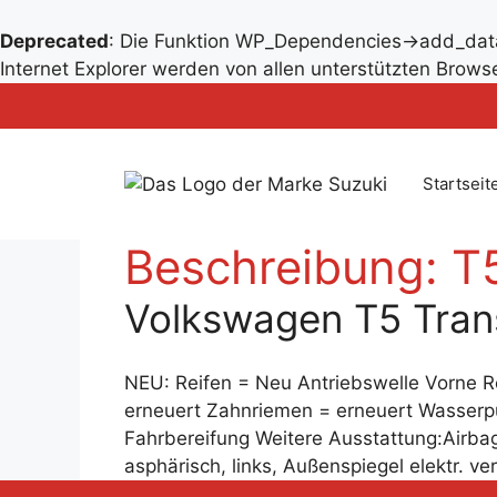
Deprecated
: Die Funktion WP_Dependencies->add_data
Zum
Internet Explorer werden von allen unterstützten Browse
Inhalt
Zum
springen
Inhalt
springen
Startseit
Beschreibung:
T
Volkswagen T5 Tran
NEU: Reifen = Neu Antriebswelle Vorne Re
erneuert Zahnriemen = erneuert Wasserp
Fahrbereifung Weitere Ausstattung:Airbag
asphärisch, links, Außenspiegel elektr. v