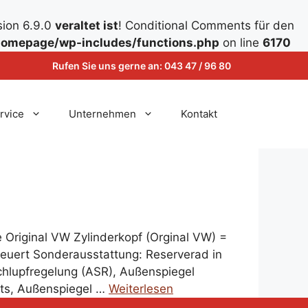
sion 6.9.0
veraltet ist
! Conditional Comments für den
omepage/wp-includes/functions.php
on line
6170
Rufen Sie uns gerne an:
043 47 / 96 80
rvice
Unternehmen
Kontakt
 Original VW Zylinderkopf (Orginal VW) =
uert Sonderausstattung: Reserverad in
Schlupfregelung (ASR), Außenspiegel
chts, Außenspiegel …
Weiterlesen