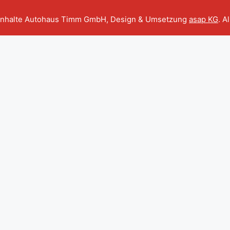
Inhalte Autohaus Timm GmbH, Design & Umsetzung
asap KG
. A