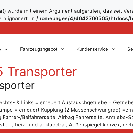
() wurde mit einem Argument aufgerufen, das seit Ver
rn ignoriert. in
/homepages/4/d642766505/htdocs/h
e
Fahrzeugangebot
Kundenservice
Se
5 Transporter
sporter
chts- & Links = erneuert Austauschgetriebe = Getriebe
umpe = erneuert Kupplung (2 Massenschwungrad) =erne
 Fahrer-/Beifahrerseite, Airbag Fahrerseite, Antriebs-
erstell-, heiz- und anklappbar, Außenspiegel konvex, re