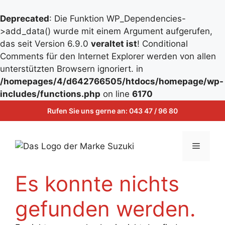
Deprecated
: Die Funktion WP_Dependencies-
>add_data() wurde mit einem Argument aufgerufen,
das seit Version 6.9.0
veraltet ist
! Conditional
Comments für den Internet Explorer werden von allen
unterstützten Browsern ignoriert. in
/homepages/4/d642766505/htdocs/homepage/wp-
Zum
includes/functions.php
on line
6170
Inhalt
Zum
Rufen Sie uns gerne an:
043 47 / 96 80
springen
Inhalt
springen
Menü
Es konnte nichts
gefunden werden.