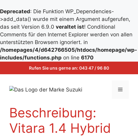
Deprecated
: Die Funktion WP_Dependencies-
>add_data() wurde mit einem Argument aufgerufen,
das seit Version 6.9.0
veraltet ist
! Conditional
Comments für den Internet Explorer werden von allen
unterstützten Browsern ignoriert. in
/homepages/4/d642766505/htdocs/homepage/wp-
Zum
includes/functions.php
on line
6170
Inhalt
Zum
Rufen Sie uns gerne an:
043 47 / 96 80
springen
Inhalt
springen
Menü
Beschreibung:
Vitara 1.4 Hybrid