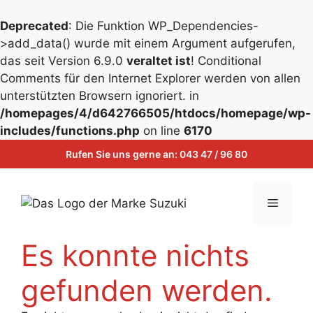
Deprecated
: Die Funktion WP_Dependencies-
>add_data() wurde mit einem Argument aufgerufen,
das seit Version 6.9.0
veraltet ist
! Conditional
Comments für den Internet Explorer werden von allen
unterstützten Browsern ignoriert. in
/homepages/4/d642766505/htdocs/homepage/wp-
Zum
includes/functions.php
on line
6170
Inhalt
Zum
Rufen Sie uns gerne an:
043 47 / 96 80
springen
Inhalt
springen
Menü
Es konnte nichts
gefunden werden.