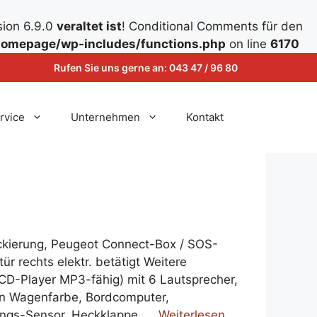
sion 6.9.0
veraltet ist
! Conditional Comments für den
omepage/wp-includes/functions.php
on line
6170
Rufen Sie uns gerne an:
043 47 / 96 80
rvice
Unternehmen
Kontakt
ckierung, Peugeot Connect-Box / SOS-
ür rechts elektr. betätigt Weitere
/CD-Player MP3-fähig) mit 6 Lautsprecher,
pen Wagenfarbe, Bordcomputer,
ungs-Sensor, Heckklappe, …
Weiterlesen