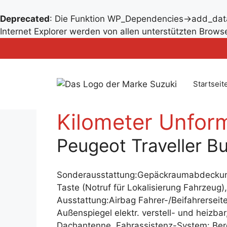
Deprecated
: Die Funktion WP_Dependencies->add_data
Zum
Internet Explorer werden von allen unterstützten Browse
Inhalt
Zum
springen
Inhalt
springen
Startseit
Kilometer Unform
Peugeot Traveller B
Sonderausstattung:Gepäckraumabdeckung 
Taste (Notruf für Lokalisierung Fahrzeug),
Ausstattung:Airbag Fahrer-/Beifahrerseit
Außenspiegel elektr. verstell- und heizb
Dachantenne, Fahrassistenz-System: Ber