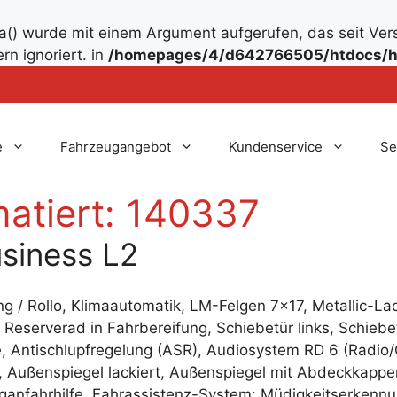
() wurde mit einem Argument aufgerufen, das seit Ver
rn ignoriert. in
/homepages/4/d642766505/htdocs/h
e
Fahrzeugangebot
Kundenservice
Se
atiert:
140337
usiness L2
/ Rollo, Klimaautomatik, LM-Felgen 7×17, Metallic-La
 Reserverad in Fahrbereifung, Schiebetür links, Schiebet
e, Antischlupfregelung (ASR), Audiosystem RD 6 (Radio
ar, Außenspiegel lackiert, Außenspiegel mit Abdeckkap
ganfahrhilfe, Fahrassistenz-System: Müdigkeitserkenn