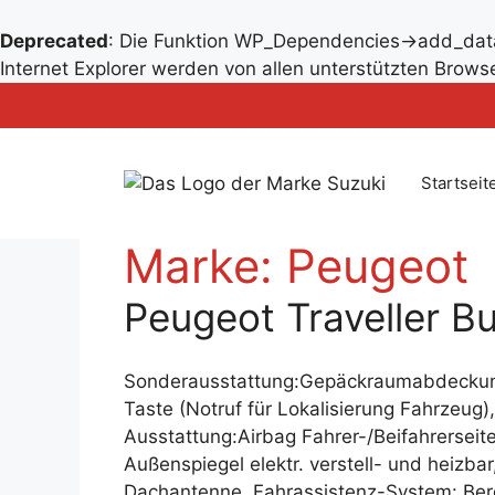
Deprecated
: Die Funktion WP_Dependencies->add_data
Zum
Internet Explorer werden von allen unterstützten Browse
Inhalt
Zum
springen
Inhalt
springen
Startseit
Marke:
Peugeot
Peugeot Traveller B
Sonderausstattung:Gepäckraumabdeckung 
Taste (Notruf für Lokalisierung Fahrzeug),
Ausstattung:Airbag Fahrer-/Beifahrerseit
Außenspiegel elektr. verstell- und heizb
Dachantenne, Fahrassistenz-System: Ber