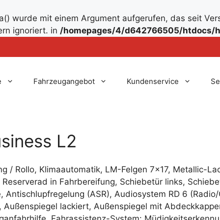
() wurde mit einem Argument aufgerufen, das seit Ver
rn ignoriert. in
/homepages/4/d642766505/htdocs/h
e
Fahrzeugangebot
Kundenservice
Se
usiness L2
/ Rollo, Klimaautomatik, LM-Felgen 7×17, Metallic-La
 Reserverad in Fahrbereifung, Schiebetür links, Schiebet
e, Antischlupfregelung (ASR), Audiosystem RD 6 (Radio
ar, Außenspiegel lackiert, Außenspiegel mit Abdeckkap
ganfahrhilfe, Fahrassistenz-System: Müdigkeitserkenn