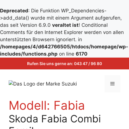
Deprecated
: Die Funktion WP_Dependencies-
>add_data() wurde mit einem Argument aufgerufen,
das seit Version 6.9.0
veraltet ist
! Conditional
Comments für den Internet Explorer werden von allen
unterstützten Browsern ignoriert. in
/homepages/4/d642766505/htdocs/homepage/wp-
Zum
includes/functions.php
on line
6170
Inhalt
Zum
Rufen Sie uns gerne an:
043 47 / 96 80
springen
Inhalt
springen
Menü
Modell:
Fabia
Skoda Fabia Combi