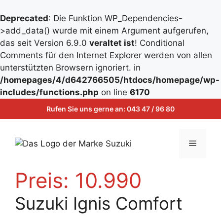
Deprecated
: Die Funktion WP_Dependencies-
>add_data() wurde mit einem Argument aufgerufen,
das seit Version 6.9.0
veraltet ist
! Conditional
Comments für den Internet Explorer werden von allen
unterstützten Browsern ignoriert. in
/homepages/4/d642766505/htdocs/homepage/wp-
Zum
includes/functions.php
on line
6170
Inhalt
Zum
Rufen Sie uns gerne an:
043 47 / 96 80
springen
Inhalt
springen
Menü
Preis:
10.990
Suzuki Ignis Comfort