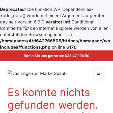
Deprecated
: Die Funktion WP_Dependencies-
>add_data() wurde mit einem Argument aufgerufen,
das seit Version 6.9.0
veraltet ist
! Conditional
Comments für den Internet Explorer werden von allen
unterstützten Browsern ignoriert. in
/homepages/4/d642766505/htdocs/homepage/wp-
Zum
includes/functions.php
on line
6170
Inhalt
Zum
Rufen Sie uns gerne an:
043 47 / 96 80
springen
Inhalt
springen
Menü
Es konnte nichts
gefunden werden.