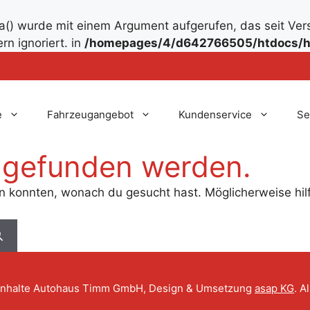
() wurde mit einem Argument aufgerufen, das seit Ver
rn ignoriert. in
/homepages/4/d642766505/htdocs/h
e
Fahrzeugangebot
Kundenservice
Se
s gefunden werden.
den konnten, wonach du gesucht hast. Möglicherweise hilf
Inhalte Autohaus Timm GmbH, Design & Umsetzung
asap KG
. A