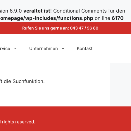
sion 6.9.0
veraltet ist
! Conditional Comments für den
omepage/wp-includes/functions.php
on line
6170
Rufen Sie uns gerne an:
043 47 / 96 80
rvice
Unternehmen
Kontakt
t die Suchfunktion.
ll rights reserved.