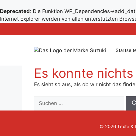
Deprecated
: Die Funktion WP_Dependencies->add_data
Zum
Internet Explorer werden von allen unterstützten Browse
Inhalt
Zum
springen
Inhalt
springen
Startseit
Es konnte nicht
Es sieht so aus, als ob wir nicht das fin
Suche
nach:
© 2026 Texte & 