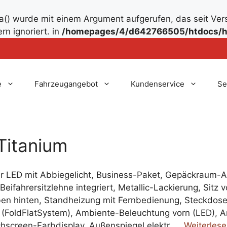
() wurde mit einem Argument aufgerufen, das seit Ver
rn ignoriert. in
/homepages/4/d642766505/htdocs/h
e
Fahrzeugangebot
Kundenservice
Se
Titanium
r LED mit Abbiegelicht, Business-Paket, Gepäckraum-A
ifahrersitzlehne integriert, Metallic-Lackierung, Sitz vor
en hinten, Standheizung mit Fernbedienung, Steckdose
en (FoldFlatSystem), Ambiente-Beleuchtung vorn (LED), 
hscreen-Farbdisplay, Außenspiegel elektr. …
Weiterles