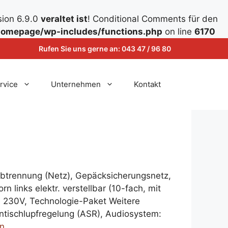
sion 6.9.0
veraltet ist
! Conditional Comments für den
omepage/wp-includes/functions.php
on line
6170
Rufen Sie uns gerne an:
043 47 / 96 80
rvice
Unternehmen
Kontakt
btrennung (Netz), Gepäcksicherungsnetz,
n links elektr. verstellbar (10-fach, mit
 230V, Technologie-Paket Weitere
Antischlupfregelung (ASR), Audiosystem:
en