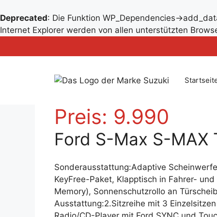
Deprecated
: Die Funktion WP_Dependencies->add_data
Zum
Internet Explorer werden von allen unterstützten Browse
Inhalt
Zum
springen
Inhalt
springen
Startseit
Preis:
9.990
Ford S-Max S-MAX 
Sonderausstattung:Adaptive Scheinwerfe
KeyFree-Paket, Klapptisch in Fahrer- und Be
Memory), Sonnenschutzrollo an Türscheib
Ausstattung:2.Sitzreihe mit 3 Einzelsitz
Radio/CD-Player mit Ford SYNC und Touc