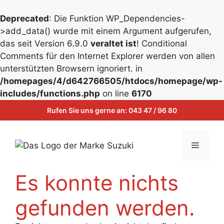
Deprecated
: Die Funktion WP_Dependencies-
>add_data() wurde mit einem Argument aufgerufen,
das seit Version 6.9.0
veraltet ist
! Conditional
Comments für den Internet Explorer werden von allen
unterstützten Browsern ignoriert. in
/homepages/4/d642766505/htdocs/homepage/wp-
Zum
includes/functions.php
on line
6170
Inhalt
Zum
Rufen Sie uns gerne an:
043 47 / 96 80
springen
Inhalt
springen
Menü
Es konnte nichts
gefunden werden.